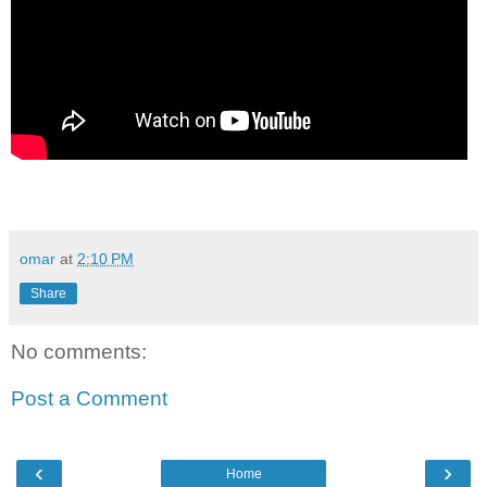
omar
at
2:10 PM
Share
No comments:
Post a Comment
‹
›
Home